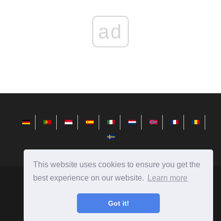
ad
This website uses cookies to ensure you get the
best experience on our website.
Learn more
nl.redditview.com
Ⓒ
2026
Nieuws uit de wereld van technologie, recensies op
Got it!
computers, smartphones en nog veel meer!