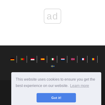
ad
This website uses cookies to ensure you get the
best experience on our website.
Learn more
nl.redditview.com
Ⓒ
2026
Got it!
Nieuws uit de wereld van technologie, recensies op
computers, smartphones en nog veel meer!