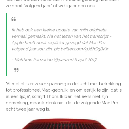
ze nooit "volgend jaar" of welk jaar dan ook.
Ik heb ook een kleine update van mijn originele
verhaal gemaakt. Na het lezen van het transcript -
Apple heeft nooit expliciet gezegd dat Mac Pro
volgend jaar zou zijn. pic.twitter.com/gJ6hSgBKir
- Matthew Panzarino (@panzer) 6 april 2017
"Al met al is er zeker spanning in de lucht met betrekking
tot professioneel Mac-gebruik, en om eerlijk te zijn, dat is
al een tijdje", schrijft Thom. Ik ben het eens met zijn
opmerking, maar ik denk niet dat de volgende Mac Pro
echt twee jaar weg is.