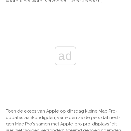
voordat het wordt verzonden," speculeerde hij.
ad
Toen de execs van Apple op dinsdag kleine Mac Pro-
updates aankondigden, vertelden ze de pers dat next-
gen Mac Pro's samen met Apple-pro pro-displays "dit
jaar niet worden verzonden". Vreemd genoeg noemden