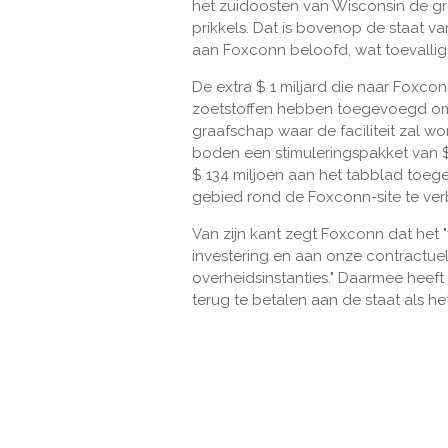
het zuidoosten van Wisconsin de gro
prikkels. Dat is bovenop de staat va
aan Foxconn beloofd, wat toevallig 
De extra $ 1 miljard die naar Foxco
zoetstoffen hebben toegevoegd om d
graafschap waar de faciliteit zal 
boden een stimuleringspakket van $
$ 134 miljoen aan het tabblad toeg
gebied rond de Foxconn-site te ver
Van zijn kant zegt Foxconn dat het 
investering en aan onze contractuel
overheidsinstanties." Daarmee heef
terug te betalen aan de staat als het