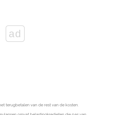
ad
 het terugbetalen van de rest van de kosten.
stimulansen omvat belastingkredieten die pas van