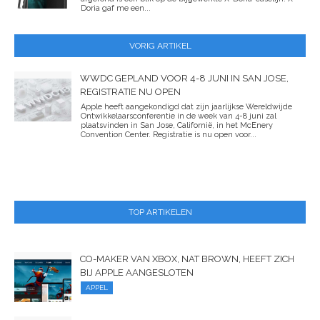
Doria gaf me een...
VORIG ARTIKEL
WWDC GEPLAND VOOR 4-8 JUNI IN SAN JOSE,
REGISTRATIE NU OPEN
Apple heeft aangekondigd dat zijn jaarlijkse Wereldwijde
Ontwikkelaarsconferentie in de week van 4-8 juni zal
plaatsvinden in San Jose, Californië, in het McEnery
Convention Center. Registratie is nu open voor...
TOP ARTIKELEN
CO-MAKER VAN XBOX, NAT BROWN, HEEFT ZICH
BIJ APPLE AANGESLOTEN
APPEL