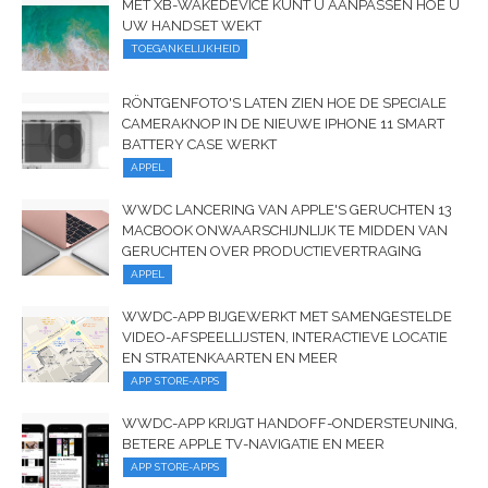
MET XB-WAKEDEVICE KUNT U AANPASSEN HOE U
UW HANDSET WEKT
TOEGANKELIJKHEID
RÖNTGENFOTO'S LATEN ZIEN HOE DE SPECIALE
CAMERAKNOP IN DE NIEUWE IPHONE 11 SMART
BATTERY CASE WERKT
APPEL
WWDC LANCERING VAN APPLE'S GERUCHTEN 13
MACBOOK ONWAARSCHIJNLIJK TE MIDDEN VAN
GERUCHTEN OVER PRODUCTIEVERTRAGING
APPEL
WWDC-APP BIJGEWERKT MET SAMENGESTELDE
VIDEO-AFSPEELLIJSTEN, INTERACTIEVE LOCATIE
EN STRATENKAARTEN EN MEER
APP STORE-APPS
WWDC-APP KRIJGT HANDOFF-ONDERSTEUNING,
BETERE APPLE TV-NAVIGATIE EN MEER
APP STORE-APPS