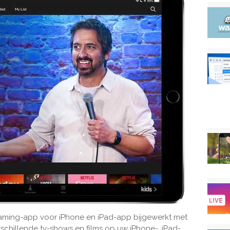
reaming-app voor iPhone en iPad-app bijgewerkt met
rschillende tv-shows en films op uw iPhone-, iPad-,